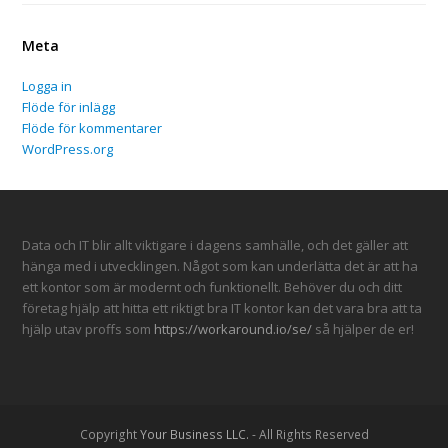
Meta
Logga in
Flöde för inlägg
Flöde för kommentarer
WordPress.org
Data och IT blir allt viktigare i dagens samhälle, och det gäller att
hänga med i utvecklingen. Något som kan underlätta det är att ha
ett kontor som är modernt och funktionellt. Behöver du och ditt
företag hjälp att hitta ett riktigt bra IT kontor kan det vara bra att ta
hjälp utav proffs som
https://workaround.io/se/
så hjälper de er!
Copyright
Your Business LLC.
- All Rights Reserved