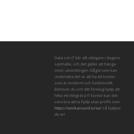
Data och IT blir allt viktigare i dagens
samhälle, och det gäller att hänga
med i utvecklingen. Något som kan
underlätta det är att ha ett kontor
som är modernt och funktionellt.
Behöver du och ditt företag hjälp att
hitta ett riktigt bra IT kontor kan det
vara bra att ta hjälp utav proffs som
https://workaround.io/se/
så hjälper
de er!