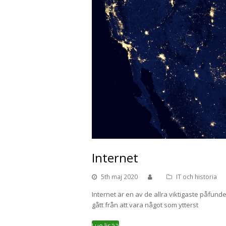
Internet
5th maj 2020
IT och historia
Internet är en av de allra viktigaste påfund
gått från att vara något som ytterst