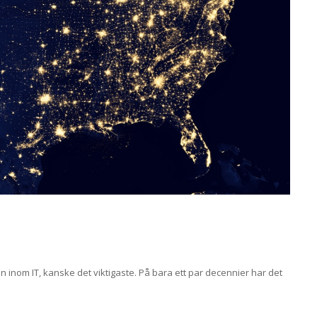
en inom IT, kanske det viktigaste. På bara ett par decennier har det