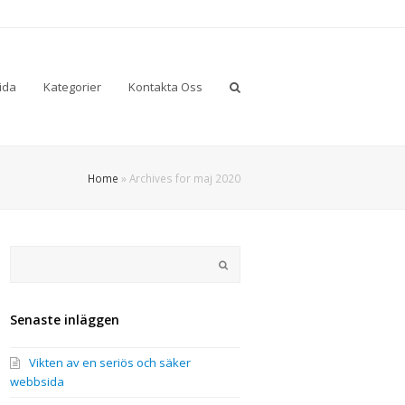
ida
Kategorier
Kontakta Oss
Home
»
Archives for maj 2020
Sök
Submit
Senaste inläggen
Vikten av en seriös och säker
webbsida