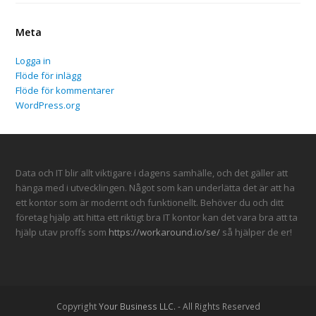
Meta
Logga in
Flöde för inlägg
Flöde för kommentarer
WordPress.org
Data och IT blir allt viktigare i dagens samhälle, och det gäller att
hänga med i utvecklingen. Något som kan underlätta det är att ha
ett kontor som är modernt och funktionellt. Behöver du och ditt
företag hjälp att hitta ett riktigt bra IT kontor kan det vara bra att ta
hjälp utav proffs som
https://workaround.io/se/
så hjälper de er!
Copyright
Your Business LLC.
- All Rights Reserved