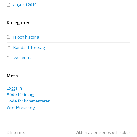
augusti 2019
Kategorier
IT och historia
Kända IT-företag
Vad är IT?
Meta
Logga in
Flöde för inlägg
Flöde för kommentarer
WordPress.org
previous
next
Internet
Vikten av en seriös och säker