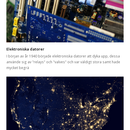
Elektroniska datorer
I början av år 1940 började elektroniska datorer att dyka upp, dessa
använde sig av "relays" och "valves" och var väldigt stora samt hade
mycket begrä